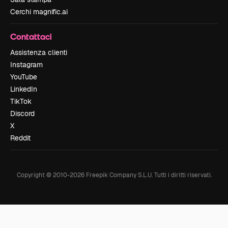
Cerchi magnific.ai
Contattaci
Assistenza clienti
Instagram
YouTube
LinkedIn
TikTok
Discord
X
Reddit
Copyright © 2010-
2026
Freepik Company S.L.U.
Tutti i diritti riservati
.