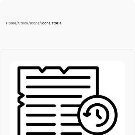
Home
/
Stock
/
Icone
/
Icona storia