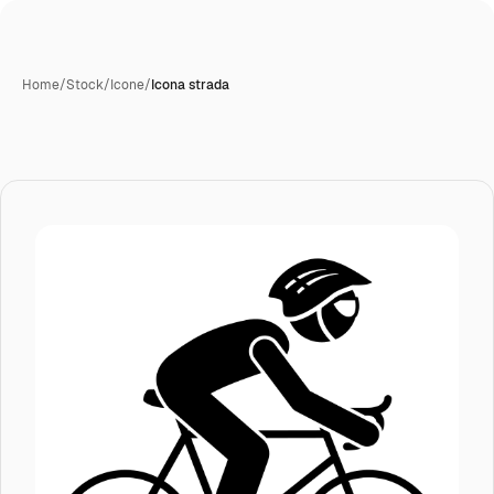
Home
/
Stock
/
Icone
/
Icona strada