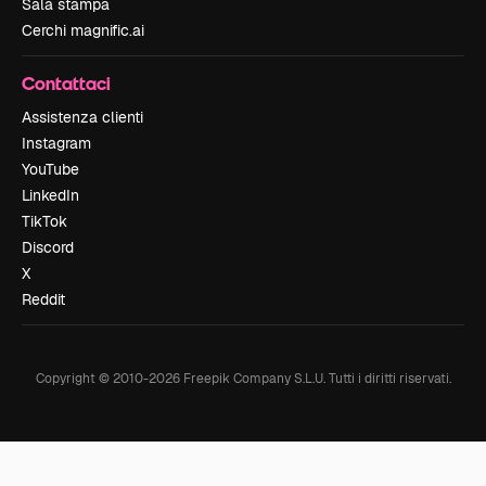
Sala stampa
Cerchi magnific.ai
Contattaci
Assistenza clienti
Instagram
YouTube
LinkedIn
TikTok
Discord
X
Reddit
Copyright © 2010-
2026
Freepik Company S.L.U.
Tutti i diritti riservati
.