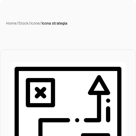
Home
/
Stock
/
Icone
/
Icona strategia