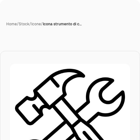
Home
/
Stock
/
Icone
/
Icona strumento di c…