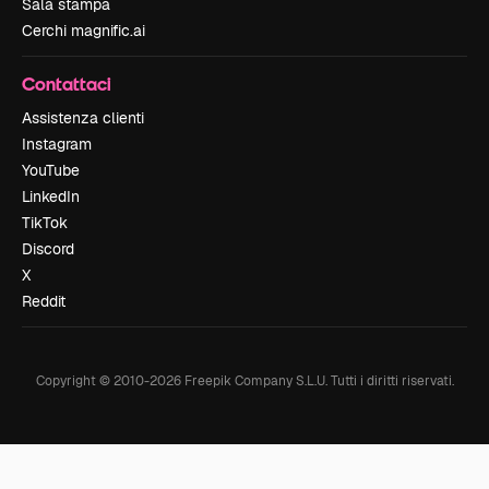
Sala stampa
Cerchi magnific.ai
Contattaci
Assistenza clienti
Instagram
YouTube
LinkedIn
TikTok
Discord
X
Reddit
Copyright © 2010-
2026
Freepik Company S.L.U.
Tutti i diritti riservati
.