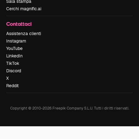
Sala stampa
Cerchi magnific.ai
Contattaci
Assistenza clienti
Instagram
YouTube
LinkedIn
TikTok
Discord
X
Reddit
Copyright © 2010-
2026
Freepik Company S.L.U.
Tutti i diritti riservati
.