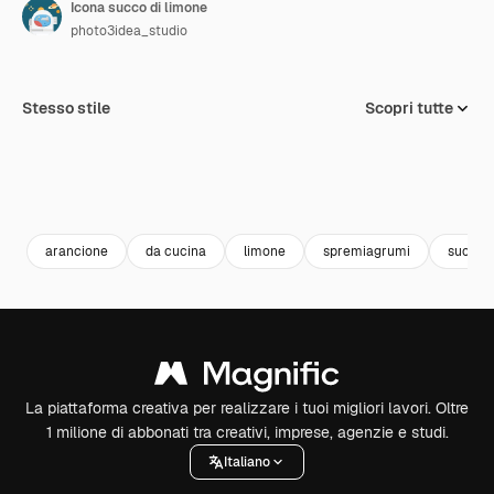
Icona succo di limone
photo3idea_studio
Stesso stile
Scopri tutte
arancione
da cucina
limone
spremiagrumi
succo d
La piattaforma creativa per realizzare i tuoi migliori lavori. Oltre
1 milione di abbonati tra creativi, imprese, agenzie e studi.
Italiano