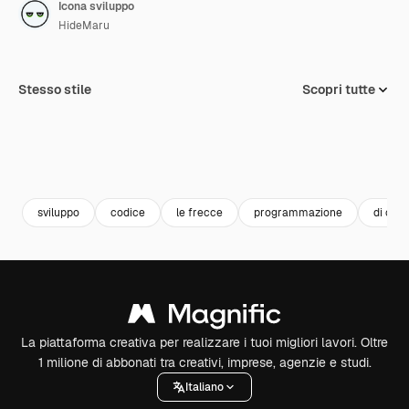
Icona sviluppo
HideMaru
Stesso stile
Scopri tutte
sviluppo
codice
le frecce
programmazione
di codi
La piattaforma creativa per realizzare i tuoi migliori lavori. Oltre
1 milione di abbonati tra creativi, imprese, agenzie e studi.
Italiano