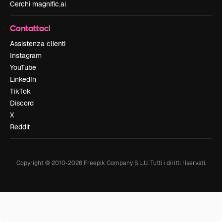
Cerchi magnific.ai
Contattaci
Assistenza clienti
Instagram
YouTube
LinkedIn
TikTok
Discord
X
Reddit
Copyright © 2010-
2026
Freepik Company S.L.U.
Tutti i diritti riservati
.