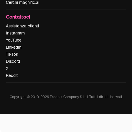
Cerchi magnific.ai
Contattaci
Assistenza clienti
Instagram
YouTube
LinkedIn
TikTok
Discord
X
Reddit
Copyright © 2010-
2026
Freepik Company S.L.U.
Tutti i diritti riservati
.