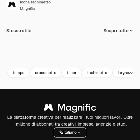
Icona tachimetro
Magnific
Stesso stile
Scopri tutte
tempo
cronometro
timer
tachimetro
larghezza di
La piattaforma creativa per realizzare i tuoi migliori lavori. Oltre
1 milione di abbonati tra creativi, imprese, agenzie e studi.
Italiano