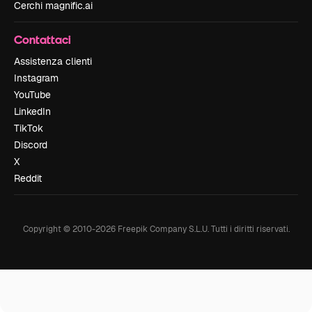
Cerchi magnific.ai
Contattaci
Assistenza clienti
Instagram
YouTube
LinkedIn
TikTok
Discord
X
Reddit
Copyright © 2010-
2026
Freepik Company S.L.U.
Tutti i diritti riservati
.