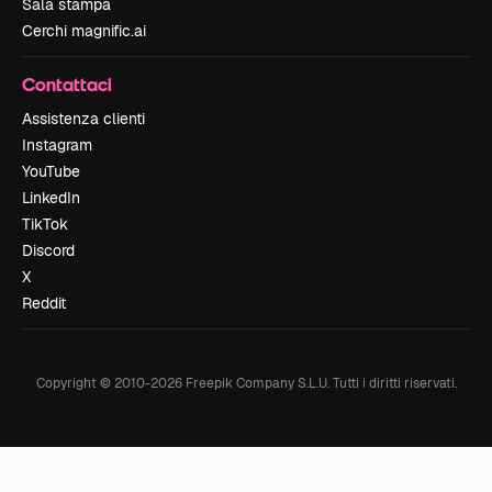
Sala stampa
Cerchi magnific.ai
Contattaci
Assistenza clienti
Instagram
YouTube
LinkedIn
TikTok
Discord
X
Reddit
Copyright © 2010-
2026
Freepik Company S.L.U.
Tutti i diritti riservati
.