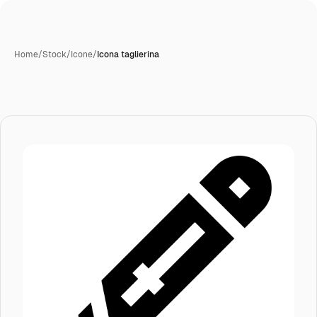
Home
/
Stock
/
Icone
/
Icona taglierina