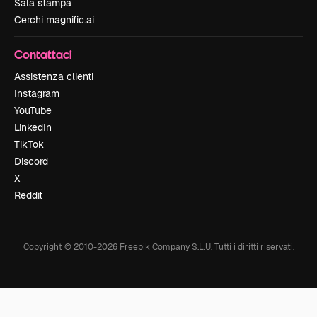
Sala stampa
Cerchi magnific.ai
Contattaci
Assistenza clienti
Instagram
YouTube
LinkedIn
TikTok
Discord
X
Reddit
Copyright © 2010-
2026
Freepik Company S.L.U.
Tutti i diritti riservati
.