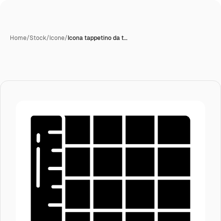
Home
/
Stock
/
Icone
/
Icona tappetino da t…