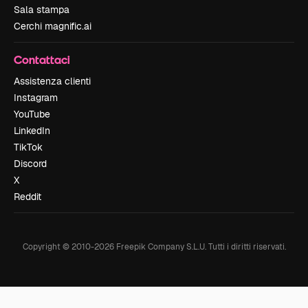
Sala stampa
Cerchi magnific.ai
Contattaci
Assistenza clienti
Instagram
YouTube
LinkedIn
TikTok
Discord
X
Reddit
Copyright © 2010-
2026
Freepik Company S.L.U.
Tutti i diritti riservati
.