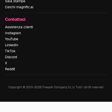
Sala stampa
Cerchi magnific.ai
Contattaci
Assistenza clienti
Instagram
YouTube
LinkedIn
TikTok
Discord
X
Reddit
Copyright © 2010-
2026
Freepik Company S.L.U.
Tutti i diritti riservati
.