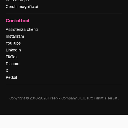
Cerchi magnific.ai
Contattaci
Assistenza clienti
Instagram
YouTube
LinkedIn
TikTok
Discord
X
Reddit
Copyright © 2010-
2026
Freepik Company S.L.U.
Tutti i diritti riservati
.