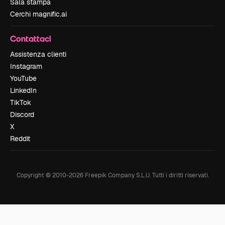
Sala stampa
Cerchi magnific.ai
Contattaci
Assistenza clienti
Instagram
YouTube
LinkedIn
TikTok
Discord
X
Reddit
Copyright © 2010-
2026
Freepik Company S.L.U.
Tutti i diritti riservati
.