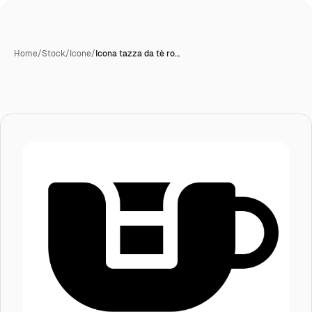
Home
/
Stock
/
Icone
/
Icona tazza da tè ro…