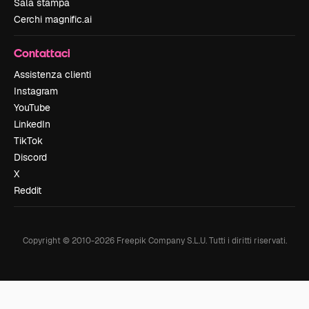
Sala stampa
Cerchi magnific.ai
Contattaci
Assistenza clienti
Instagram
YouTube
LinkedIn
TikTok
Discord
X
Reddit
Copyright © 2010-
2026
Freepik Company S.L.U.
Tutti i diritti riservati
.