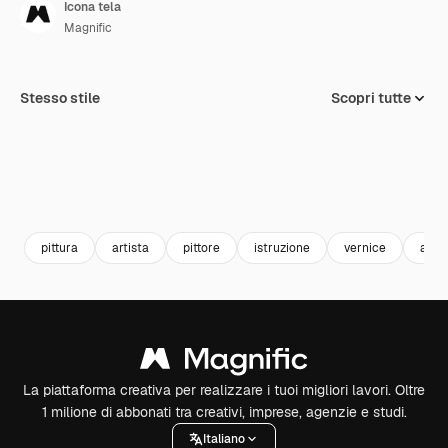
Icona tela
Magnific
Stesso stile
Scopri tutte
pittura
artista
pittore
istruzione
vernice
artis
La piattaforma creativa per realizzare i tuoi migliori lavori. Oltre
1 milione di abbonati tra creativi, imprese, agenzie e studi.
Italiano