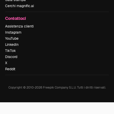
Cerchi magnific.ai
Contattaci
Assistenza clienti
Instagram
YouTube
LinkedIn
TikTok
Discord
X
Reddit
Copyright © 2010-
2026
Freepik Company S.L.U.
Tutti i diritti riservati
.