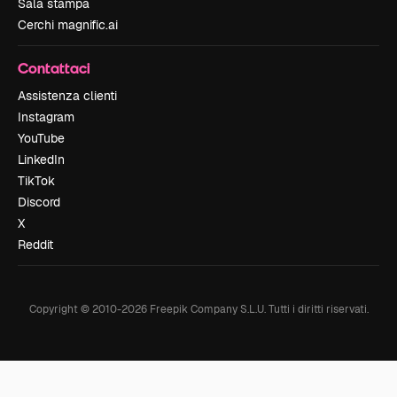
Sala stampa
Cerchi magnific.ai
Contattaci
Assistenza clienti
Instagram
YouTube
LinkedIn
TikTok
Discord
X
Reddit
Copyright © 2010-
2026
Freepik Company S.L.U.
Tutti i diritti riservati
.