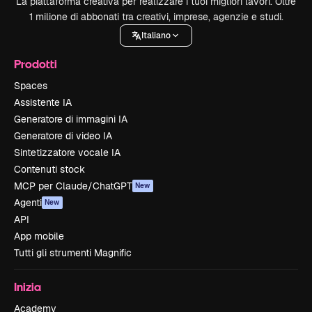
La piattaforma creativa per realizzare i tuoi migliori lavori. Oltre
1 milione di abbonati tra creativi, imprese, agenzie e studi.
Italiano
Prodotti
Spaces
Assistente IA
Generatore di immagini IA
Generatore di video IA
Sintetizzatore vocale IA
Contenuti stock
MCP per Claude/ChatGPT
New
Agenti
New
API
App mobile
Tutti gli strumenti Magnific
Inizia
Academy