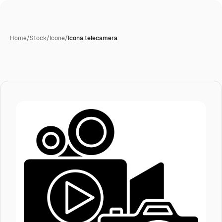
Home
/
Stock
/
Icone
/
Icona telecamera