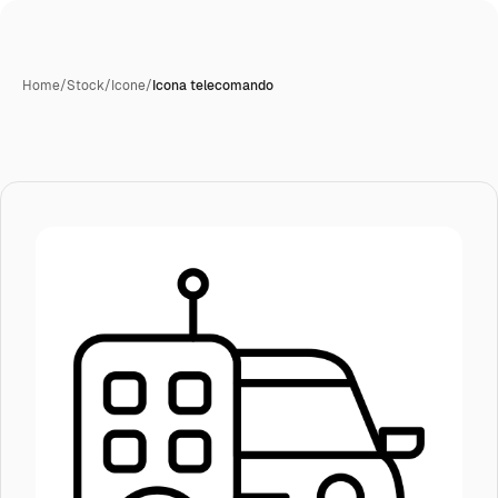
Home
/
Stock
/
Icone
/
Icona telecomando