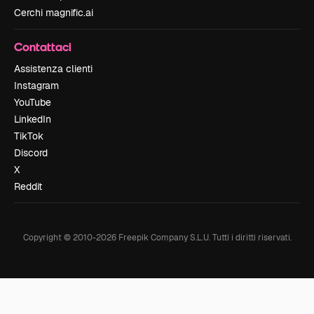
Cerchi magnific.ai
Contattaci
Assistenza clienti
Instagram
YouTube
LinkedIn
TikTok
Discord
X
Reddit
Copyright © 2010-
2026
Freepik Company S.L.U.
Tutti i diritti riservati
.