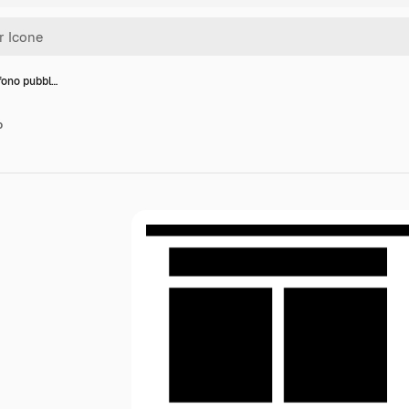
fono pubbl…
o