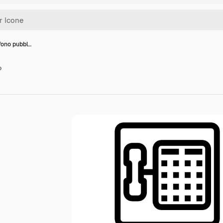
fono pubbl…
o