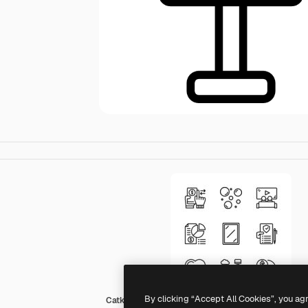
By clicking “Accept All Cookies”, you ag
Catkuro Lineal