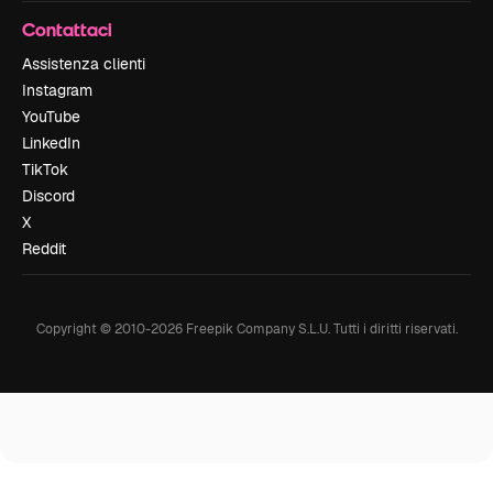
Contattaci
Assistenza clienti
Instagram
YouTube
LinkedIn
TikTok
Discord
X
Reddit
Copyright © 2010-
2026
Freepik Company S.L.U.
Tutti i diritti riservati
.