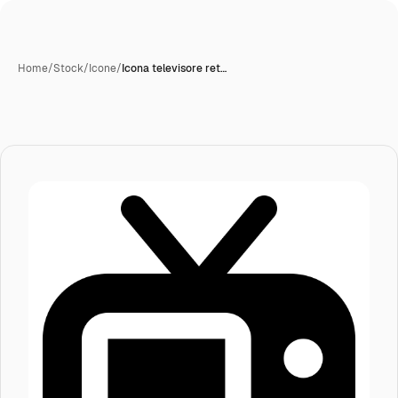
Home
/
Stock
/
Icone
/
Icona televisore ret…