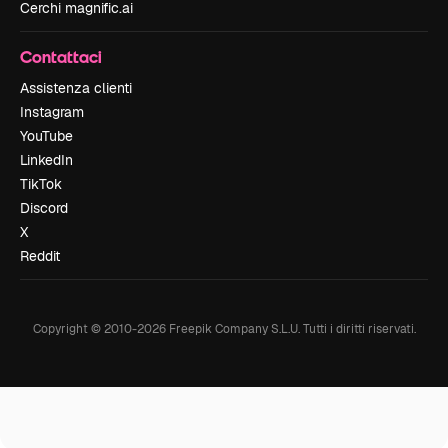
Cerchi magnific.ai
Contattaci
Assistenza clienti
Instagram
YouTube
LinkedIn
TikTok
Discord
X
Reddit
Copyright © 2010-
2026
Freepik Company S.L.U.
Tutti i diritti riservati
.