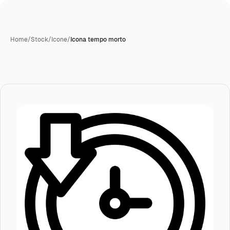
Home
/
Stock
/
Icone
/
Icona tempo morto