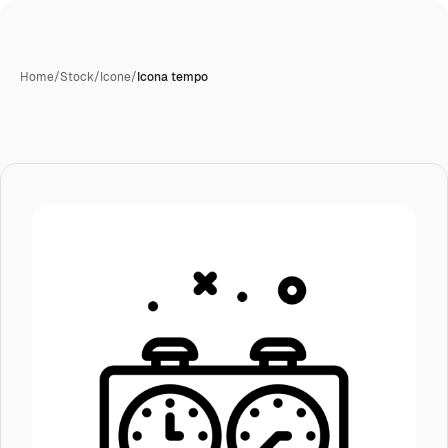
Home
/
Stock
/
Icone
/
Icona tempo