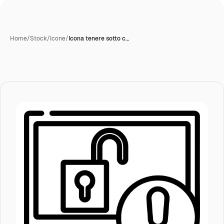
Home
/
Stock
/
Icone
/
Icona tenere sotto c…