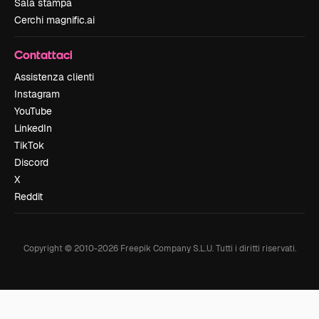
Sala stampa
Cerchi magnific.ai
Contattaci
Assistenza clienti
Instagram
YouTube
LinkedIn
TikTok
Discord
X
Reddit
Copyright © 2010-
2026
Freepik Company S.L.U.
Tutti i diritti riservati
.