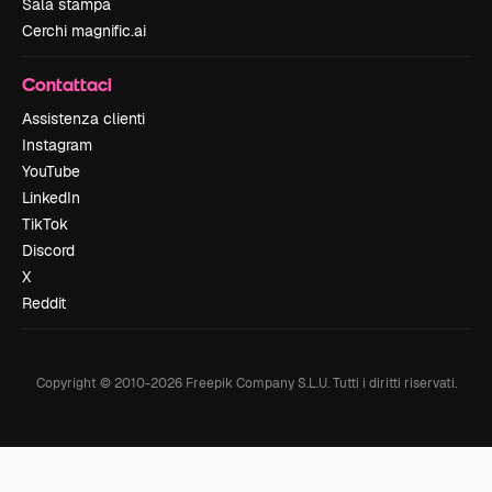
Sala stampa
Cerchi magnific.ai
Contattaci
Assistenza clienti
Instagram
YouTube
LinkedIn
TikTok
Discord
X
Reddit
Copyright © 2010-
2026
Freepik Company S.L.U.
Tutti i diritti riservati
.