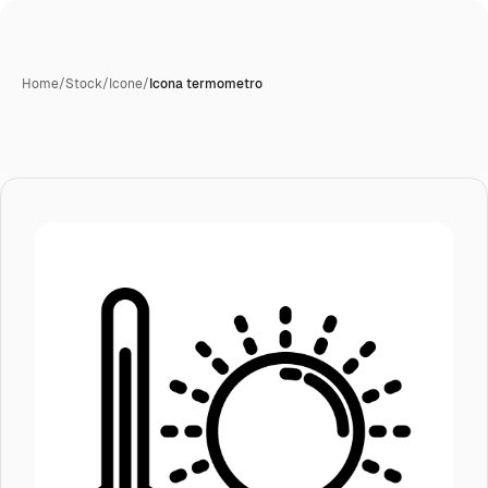
Home
/
Stock
/
Icone
/
Icona termometro