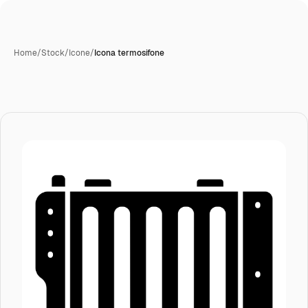
Home
/
Stock
/
Icone
/
Icona termosifone