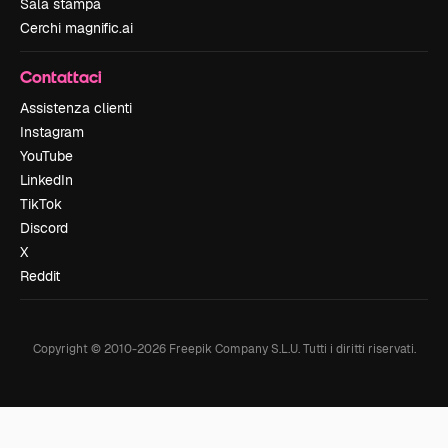
Sala stampa
Cerchi magnific.ai
Contattaci
Assistenza clienti
Instagram
YouTube
LinkedIn
TikTok
Discord
X
Reddit
Copyright © 2010-
2026
Freepik Company S.L.U.
Tutti i diritti riservati
.