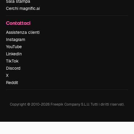
Sala stampa
Cerchi magnific.ai
Contattaci
Assistenza clienti
Instagram
YouTube
LinkedIn
TikTok
Discord
X
Reddit
Copyright © 2010-
2026
Freepik Company S.L.U.
Tutti i diritti riservati
.