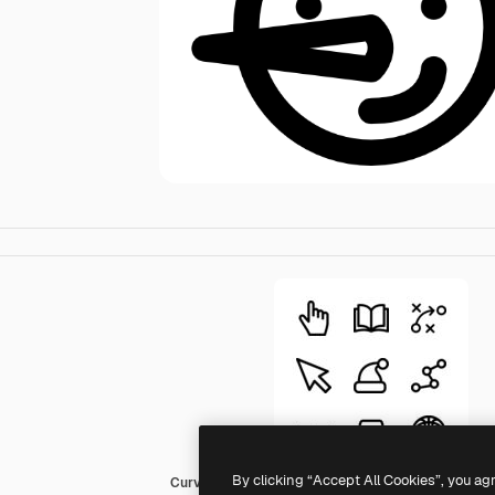
By clicking “Accept All Cookies”, you ag
Curved Lineal