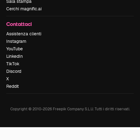
Sala stampa
Cerchi magnific.ai
Contattaci
Assistenza clienti
Instagram
YouTube
LinkedIn
TikTok
Discord
X
Reddit
Copyright © 2010-
2026
Freepik Company S.L.U.
Tutti i diritti riservati
.