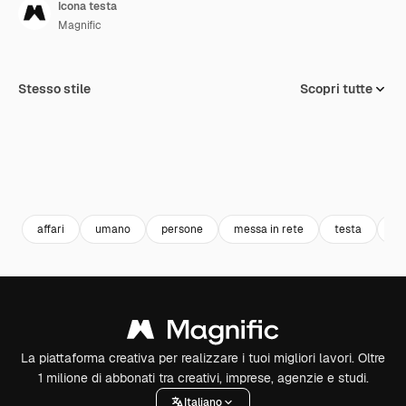
Icona testa
Magnific
Stesso stile
Scopri tutte
affari
umano
persone
messa in rete
testa
ut
La piattaforma creativa per realizzare i tuoi migliori lavori. Oltre
1 milione di abbonati tra creativi, imprese, agenzie e studi.
Italiano