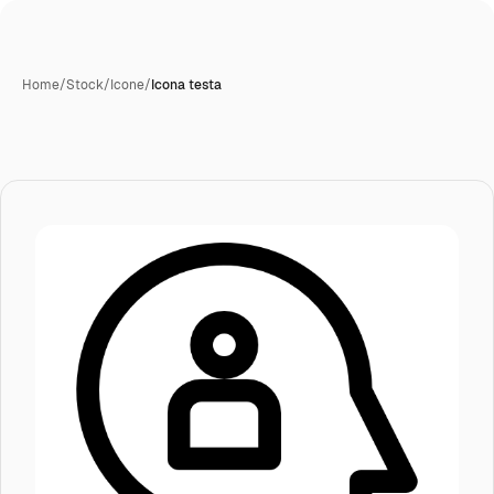
Home
/
Stock
/
Icone
/
Icona testa