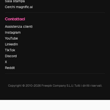
Sala stampa
Cerchi magnific.ai
Contattaci
Assistenza clienti
Instagram
YouTube
LinkedIn
TikTok
Discord
X
Reddit
Copyright © 2010-
2026
Freepik Company S.L.U.
Tutti i diritti riservati
.