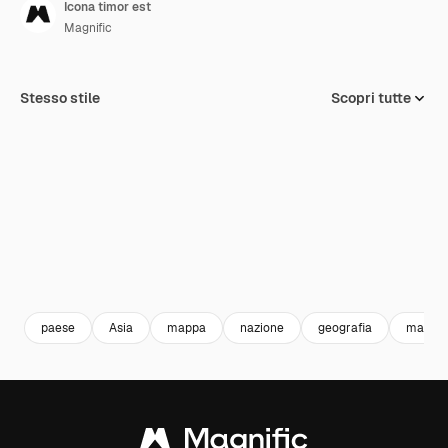
Icona timor est
Magnific
Stesso stile
Scopri tutte
paese
Asia
mappa
nazione
geografia
mappe 