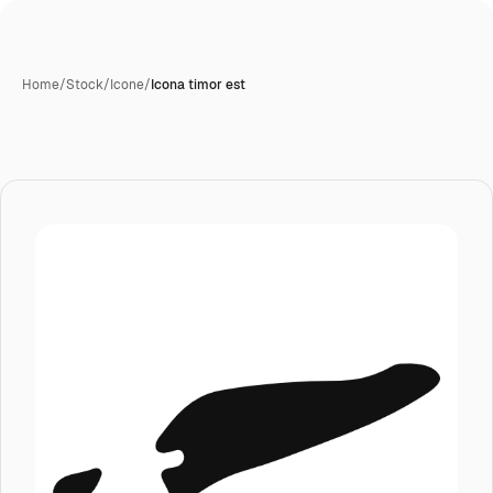
Home
/
Stock
/
Icone
/
Icona timor est