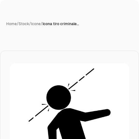
Home
/
Stock
/
Icone
/
Icona tiro criminale…