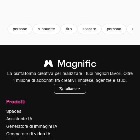
persone
silhouette
tiro
sparare
persona
cad
La piattaforma creativa per realizzare i tuoi migliori lavori. Oltre
1 milione di abbonati tra creativi, imprese, agenzie e studi.
Italiano
Prodotti
Spaces
Assistente IA
Generatore di immagini IA
Generatore di video IA