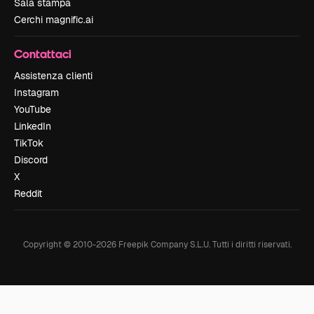
Sala stampa
Cerchi magnific.ai
Contattaci
Assistenza clienti
Instagram
YouTube
LinkedIn
TikTok
Discord
X
Reddit
Copyright © 2010-
2026
Freepik Company S.L.U.
Tutti i diritti riservati
.