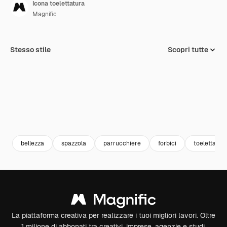
Icona toelettatura
Magnific
Stesso stile
Scopri tutte
bellezza
spazzola
parrucchiere
forbici
toelettatur
La piattaforma creativa per realizzare i tuoi migliori lavori. Oltre
1 milione di abbonati tra creativi, imprese, agenzie e studi.