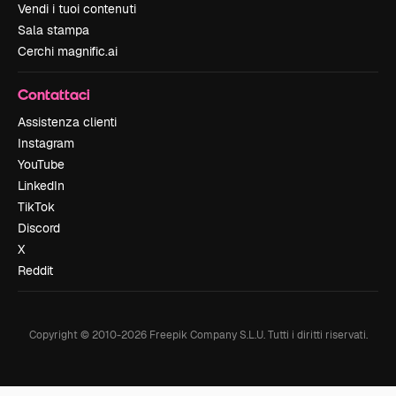
Vendi i tuoi contenuti
Sala stampa
Cerchi magnific.ai
Contattaci
Assistenza clienti
Instagram
YouTube
LinkedIn
TikTok
Discord
X
Reddit
Copyright © 2010-
2026
Freepik Company S.L.U.
Tutti i diritti riservati
.