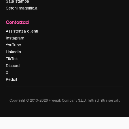
Sala stampa
Cerchi magnific.ai
Contattaci
Assistenza clienti
Instagram
YouTube
LinkedIn
TikTok
Discord
X
Reddit
Copyright © 2010-
2026
Freepik Company S.L.U.
Tutti i diritti riservati
.