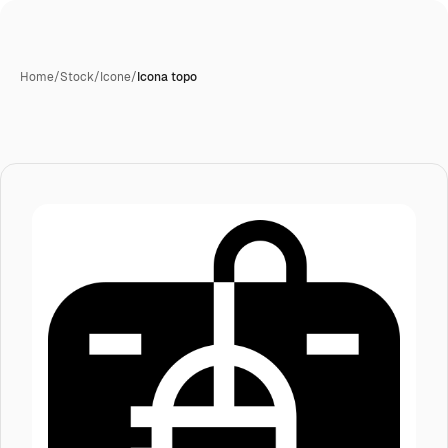
Home
/
Stock
/
Icone
/
Icona topo