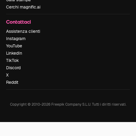
Cerchi magnific.ai
Contattaci
Assistenza clienti
Instagram
YouTube
LinkedIn
TikTok
Discord
X
Reddit
Copyright © 2010-
2026
Freepik Company S.L.U.
Tutti i diritti riservati
.