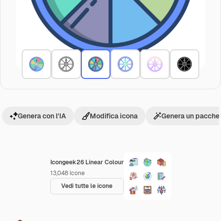
Genera con l'IA
Modifica icona
Genera un pacchet
Icongeek26 Linear Colour
13,048
Icone
Vedi tutte le icone