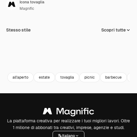
Icona tovaglia
Magnific
Stesso stile
Scopri tutte
all'aperto
estate
tovaglia
picnic
barbecue
Va
La piattaforma creativa per realizzare i tuoi migliori lavori. Oltre
1 milione di abbonati tra creativi, imprese, agenzie e studi.
Italiano