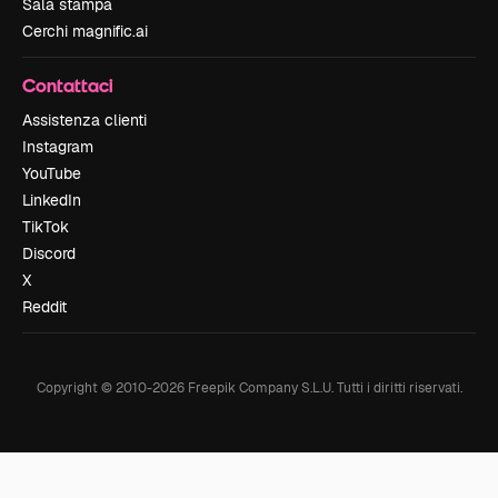
Sala stampa
Cerchi magnific.ai
Contattaci
Assistenza clienti
Instagram
YouTube
LinkedIn
TikTok
Discord
X
Reddit
Copyright © 2010-
2026
Freepik Company S.L.U.
Tutti i diritti riservati
.