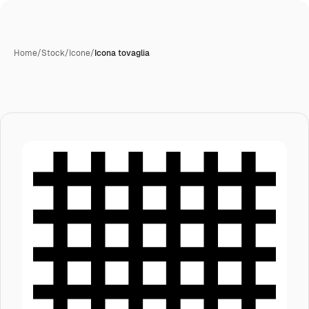
Home
/
Stock
/
Icone
/
Icona tovaglia