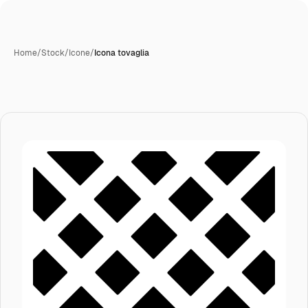
Home
/
Stock
/
Icone
/
Icona tovaglia