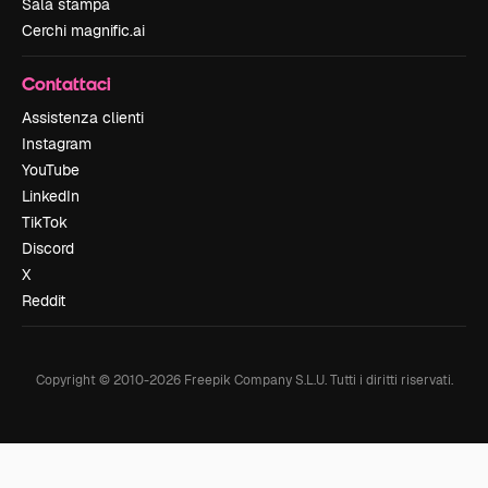
Sala stampa
Cerchi magnific.ai
Contattaci
Assistenza clienti
Instagram
YouTube
LinkedIn
TikTok
Discord
X
Reddit
Copyright © 2010-
2026
Freepik Company S.L.U.
Tutti i diritti riservati
.