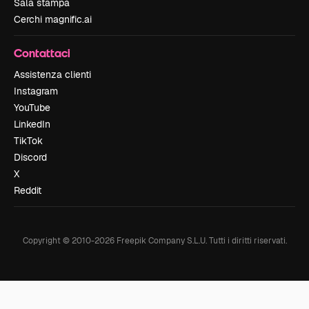
Sala stampa
Cerchi magnific.ai
Contattaci
Assistenza clienti
Instagram
YouTube
LinkedIn
TikTok
Discord
X
Reddit
Copyright © 2010-
2026
Freepik Company S.L.U.
Tutti i diritti riservati
.