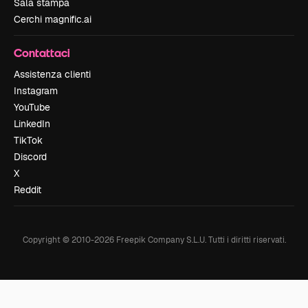
Sala stampa
Cerchi magnific.ai
Contattaci
Assistenza clienti
Instagram
YouTube
LinkedIn
TikTok
Discord
X
Reddit
Copyright © 2010-
2026
Freepik Company S.L.U.
Tutti i diritti riservati
.