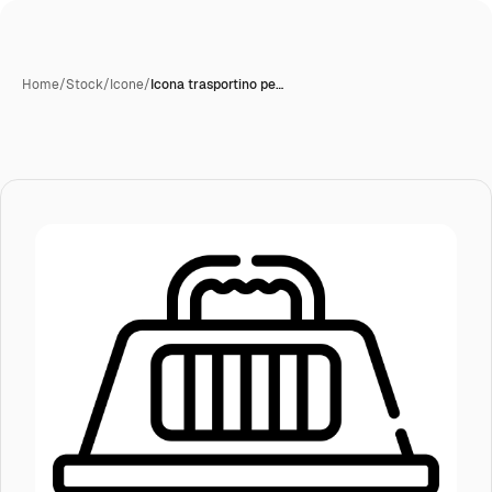
Home
/
Stock
/
Icone
/
Icona trasportino pe…