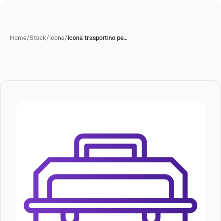
Home
/
Stock
/
Icone
/
Icona trasportino pe…