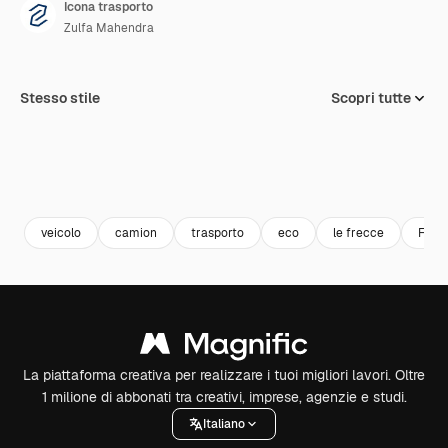
Icona trasporto
Zulfa Mahendra
Stesso stile
Scopri tutte
veicolo
camion
trasporto
eco
le frecce
Furg
La piattaforma creativa per realizzare i tuoi migliori lavori. Oltre
1 milione di abbonati tra creativi, imprese, agenzie e studi.
Italiano