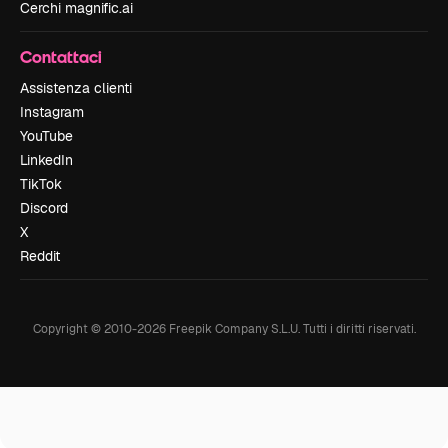
Cerchi magnific.ai
Contattaci
Assistenza clienti
Instagram
YouTube
LinkedIn
TikTok
Discord
X
Reddit
Copyright © 2010-
2026
Freepik Company S.L.U.
Tutti i diritti riservati
.