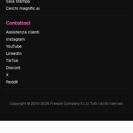
Sala stampa
Cerchi magnific.ai
Contattaci
Assistenza clienti
Instagram
YouTube
LinkedIn
TikTok
Discord
X
Reddit
Copyright © 2010-
2026
Freepik Company S.L.U.
Tutti i diritti riservati
.