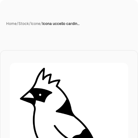
Home
/
Stock
/
Icone
/
Icona uccello cardin…