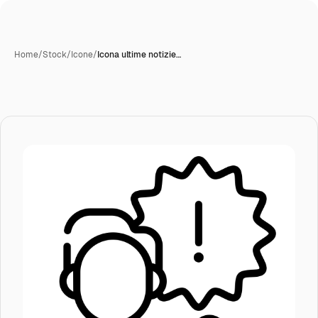
Home
/
Stock
/
Icone
/
Icona ultime notizie…