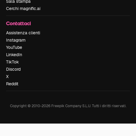
Sala stampa
Cerchi magnific.ai
Contattaci
Assistenza clienti
Instagram
YouTube
LinkedIn
TikTok
Discord
X
Reddit
Copyright © 2010-
2026
Freepik Company S.L.U.
Tutti i diritti riservati
.