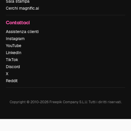
Sala stampa
Cerchi magnific.ai
Contattaci
Assistenza clienti
Instagram
YouTube
LinkedIn
TikTok
Discord
X
Reddit
Copyright © 2010-
2026
Freepik Company S.L.U.
Tutti i diritti riservati
.