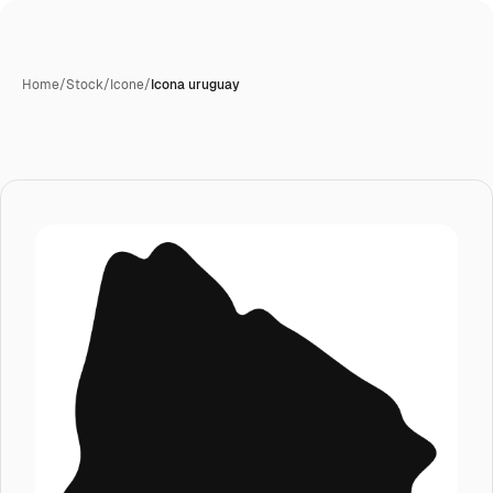
Home
/
Stock
/
Icone
/
Icona uruguay