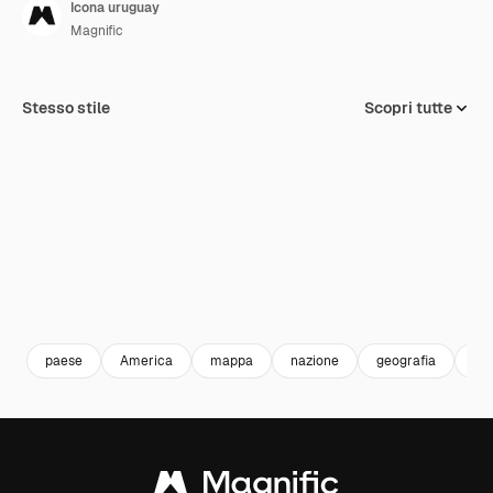
Icona uruguay
Magnific
Stesso stile
Scopri tutte
paese
America
mappa
nazione
geografia
ma